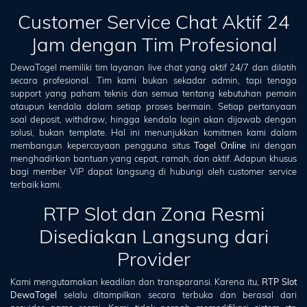
Customer Service Chat Aktif 24
Jam dengan Tim Profesional
DewaTogel memiliki tim layanan live chat yang aktif 24/7 dan dilatih
secara profesional. Tim kami bukan sekadar admin, tapi tenaga
support yang paham teknis dan semua tentang kebutuhan pemain
ataupun kendala dalam setiap proses bermain. Setiap pertanyaan
soal deposit, withdraw, hingga kendala login akan dijawab dengan
solusi, bukan template. Hal ini menunjukkan komitmen kami dalam
membangun kepercayaan pengguna situs
Togel Online
ini dengan
menghadirkan bantuan yang cepat, ramah, dan aktif. Adapun khusus
bagi member VIP dapat langsung di hubungi oleh customer service
terbaik kami.
RTP Slot dan Zona Resmi
Disediakan Langsung dari
Provider
Kami mengutamakan keadilan dan transparansi. Karena itu,
RTP Slot
DewaTogel
selalu ditampilkan secara terbuka dan berasal dari